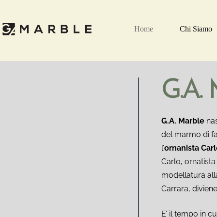
Home
Chi Siamo
G.A.
G.A. Marble
na
del marmo di fam
l’
ornanista Car
Carlo, ornatista
modellatura alla
Carrara, diviene
E’ il tempo in cu