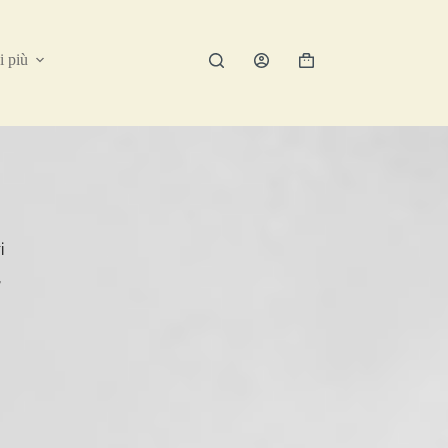
i più
i
,