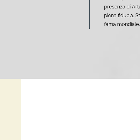
presenza di Art
piena fiducia. S
fama mondiale, 