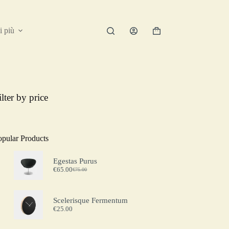
i più
ilter by price
opular Products
Egestas Purus
€
65.00
€
75.00
Scelerisque Fermentum
€
25.00