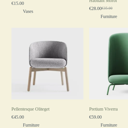
Habitant Morbi
€
15.00
€
28.00
€
35.00
Vases
Furniture
Pellentesque Oliteget
Pretium Viverra
€
45.00
€
59.00
Furniture
Furniture