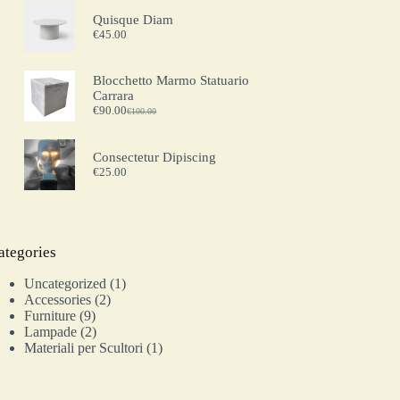
Quisque Diam
€
45.00
Blocchetto Marmo Statuario
Carrara
€
90.00
€
100.00
Consectetur Dipiscing
€
25.00
ategories
Uncategorized
1
Accessories
2
Furniture
9
Lampade
2
Materiali per Scultori
1