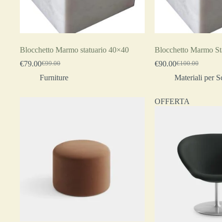
Blocchetto Marmo statuario 40×40
Blocchetto Marmo Sta
€
79.00
€
90.00
€
99.00
€
100.00
Furniture
Materiali per S
OFFERTA