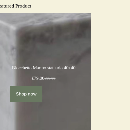
eatured Product
Blocchetto Marmo statuario 40x40
€
79.00
€
99.00
Shop now