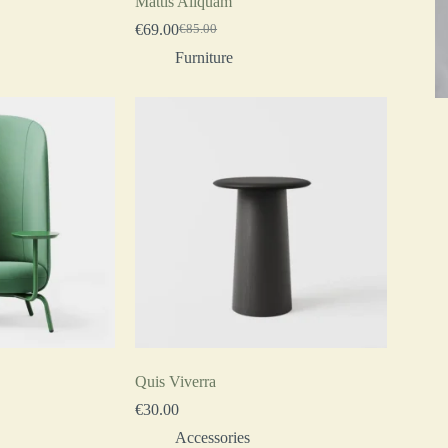
Mattis Aliquam
€
69.00
€
85.00
Furniture
Quis Viverra
€
30.00
Accessories