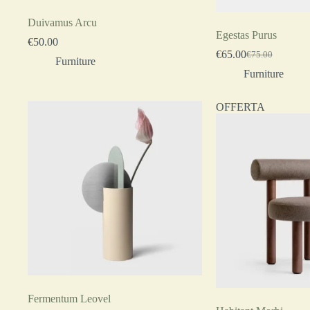
Duivamus Arcu
Egestas Purus
€
50.00
€
65.00
€
75.00
Furniture
Furniture
OFFERTA
Fermentum Leovel