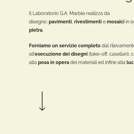
Il Laboratorio G.A. Marble realizza da
disegno:
pavimenti
,
rivestimenti
e
mosaici
in o
pietra
.
Forniamo un servizio completo
dal rilevament
all’
esecuzione dei disegni
(take-off, casellari),
alla
posa in opera
dei materiali ed infine alla
luc