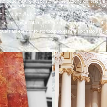
delle misure sul posto, all’esecuzione dei disegni (ta
a in opera dei materiali ed infine alla lucidatura sul po
i restauro di elementi architettonici religiosi, quali 
iminari nella località richiesta, e provvederanno a det
i, qualsiasi elemento storico può essere riportato al s