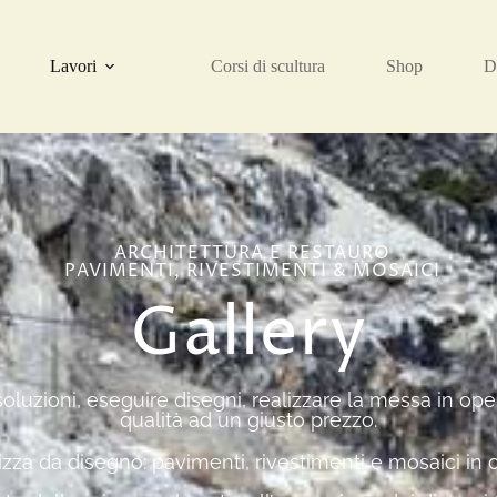
Lavori
Corsi di scultura
Shop
D
ARCHITETTURA E RESTAURO
PAVIMENTI, RIVESTIMENTI & MOSAICI
Gallery
luzioni, eseguire disegni, realizzare la messa in oper
qualità ad un giusto prezzo.
lizza da disegno: pavimenti, rivestimenti e mosaici in 