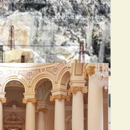
ke-off, casellari), compreso il trasporto, alla
sto.
pavimenti, colonne, amboni, bassorilievi etc…
tare un preventivo adatto a qualsiasi esigenza.
uo “splendore originale”