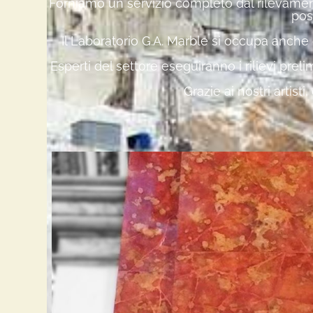
Forniamo un servizio completo dal rilevamento 
pos
Il Laboratorio G.A. Marble si occupa anche d
Esperti del settore eseguiranno i rilievi prel
Grazie ai nostri artist