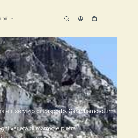
i più
a e il servizio di trasporto. Garantiamo ottima
ogni varietà di marmo e pietra.