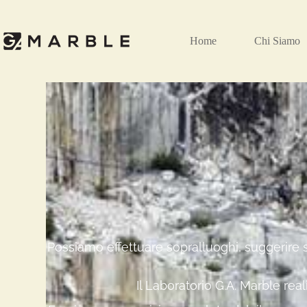
Home
Chi Siamo
Possiamo effettuare sopralluoghi, suggerire so
Il Laboratorio G.A. Marble rea